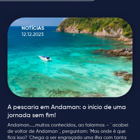
NOTÍCIAS
12.12.2023
A pescaria em Andaman: o início de uma
jornada sem fim!
Andaman……muitos conhecidos, ao falarmos – ´ acabei
de voltar de Andaman ´, perguntam: ´Mas onde é que
fica isso? ´Chega a ser engraçado uma ilha com tanta