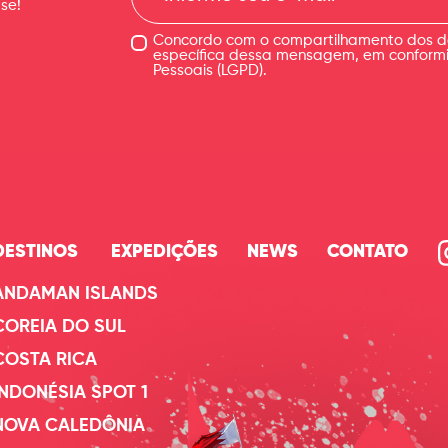
se!
e-
mail
Concordo com o compartilhamento dos d
específica dessa mensagem, em conformid
Pessoais (LGPD).
DESTINOS
EXPEDIÇÕES
NEWS
CONTATO
ANDAMAN ISLANDS
COREIA DO SUL
COSTA RICA
INDONÉSIA SPOT 1
NOVA CALEDÔNIA